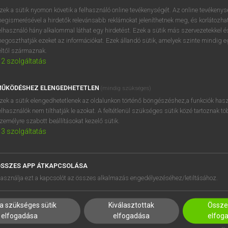
zek a sütik nyomon követik a felhasználó online tevékenységét. Az online tevékeny
egismerésével a hirdetők relevánsabb reklámokat jeleníthetnek meg, és korlátozhat
elhasználó hány alkalommal láthat egy hirdetést. Ezek a sütik más szervezetekkel és
egoszthatják ezeket az információkat. Ezek állandó sütik, amelyek szinte mindig 
éltől származnak.
2
szolgáltatás
EL – MIKOR MELYIKET
A 10 LEGNÉPSZERŰBB
MAGYARUL
ŰKÖDÉSHEZ ELENGEDHETETLEN
(mindig szükséges)
elről vagy a mínuszjelről,
Az online marketing terület
zek a sütik elengedhetetlenek az oldalunkon történő böngészéshez,a funkciók hasz
amelyeket mindenki haszná
elhasználók nem tilthatják le azokat. A feltétlenül szükséges sütik közé tartoznak t
zemélyre szabott beállításokat kezelő sütik.
3
szolgáltatás
SZÓTÁR
2019. 10. 10.
SSZES APP ÁTKAPCSOLÁSA
asználja ezt a kapcsolót az összes alkalmazás engedélyezéséhez/letiltásához.
a szükséges sütik
Kiválasztottak
Összes
elfogadása
elfogadása
elfog