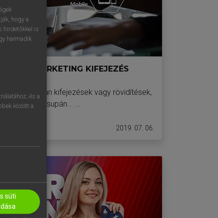
ségek
ják, hogy a
 hirdetőkkel is
egy harmadik
 ONLINE MARKETING KIFEJEZÉS
én vannak olyan kifejezések vagy rövidítések,
nálatához, és a
l. Ezek nem csupán... …
öbbek között a
2019. 07. 06.
 süti
adása