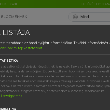
ÉGEK
GYIK
BELÉPÉS EDUID-V
language
Mind
ELŐZMÉNYEK
EN
HU
DE
CN
FR
ES
IT
NL
RU
 LISTÁJA
0
1
2
3
4
HÍREK, ÉRDEKESSÉGE
és testreszabhatja az önről gyűjtött információkat.
További információért k
q
w
e
adatvédelmi tájékoztatónkat
.
a
s
d
f
HELYESÍRÁS
MAGYAR NYELV
NÉMET NYELV
NYELVTANULÁS
TATISZTIKA
í
y
x
c
 statisztikai sütiket „teljesítménysütiknek” is nevezik. Ezek a sütik információkat gy
ebhely használatának módjáról, többek között arról, hogy milyen oldalakat keresett 
inkekre kattintott. Ezek az információk a felhasználó azonosítására nem használható
datok összesítettek és anonimizáltak. Céljuk kizárólag a weboldal funkcióinak javít
artoznak a harmadik féltől származó elemzési szolgáltatásokhoz tartozó sütik; ilye
zolgáltatások a látogatóelemzések, a hőtérképek és a közösségi médiaanalitika.
1
szolgáltatás
MARKETING