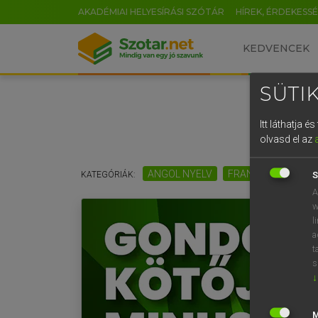
AKADÉMIAI HELYESÍRÁSI SZÓTÁR
HÍREK, ÉRDEKESS
KEDVENCEK
SÜTIK
Itt láthatja 
olvasd el az
ANGOL NYELV
FRANCIA NYELV
KATEGÓRIÁK:
S
A
w
l
a
t
s
↓