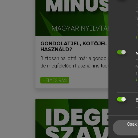
E
m
f
m
f
↓
GONDOLATJEL, KÖTŐJEL ÉS MÍNUSZJ
HASZNÁLD?
M
Biztosan hallottál már a gondolatjelről, a kötőj
E
de megfelelően használni is tudod …
f
s
↓
HELYESÍRÁS
Ö
H
Csak 