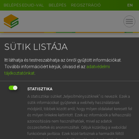
BELÉPÉS EDUID-VAL
BELÉPÉS
REGISZTRÁCIÓ
EN
GR
menu
5
6
7
8
9
ö
ü
ó
r
t
z
u
i
o
p
ő
ú
SÜTIK LISTÁJA
TERMÉKAKTIVÁLÁS
g
h
j
k
l
é
á
ű
Ω
Itt láthatja és testreszabhatja az önről gyűjtött információkat.
v
b
n
m
,
.
-
AltGr
További információért kérjük, olvasd el az
adatvédelmi
Termékaktiváláshoz, kérjük, lépj be!
tájékoztatónkat
.
BELÉPEK
STATISZTIKA
A statisztikai sütiket „teljesítménysütiknek” is nevezik. Ezek a
sütik információkat gyűjtenek a webhely használatának
módjáról, többek között arról, hogy milyen oldalakat keresett fel
és milyen linkekre kattintott. Ezek az információk a felhasználó
azonosítására nem használhatóak, mivel az adatok
összesítettek és anonimizáltak. Céljuk kizárólag a weboldal
funkcióinak javítása. Ezek közé tartoznak a harmadik féltől
SZOTAR.NET APPLIKÁCIÓ