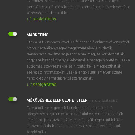
származó elemzési szolgáltatásokhoz tartozó sütik; ilyen
MICROSOFT OFFICE BŐVÍTMÉNY
elemzési szolgáltatások a látogatóelemzések, a hőtérképek és a
közösségi médiaanalitika.
BEÉPÜLŐ SZÓTÁRMODUL
↓
1
szolgáltatás
ONLINE NYELVVIZSGA
MARKETING
EGYÉNI FELHASZNÁLÓKNAK
Ezek a sütik nyomon követik a felhasználó online tevékenységét.
TANULÓKNAK
Az online tevékenységek megismerésével a hirdetők
relevánsabb reklámokat jeleníthetnek meg, és korlátozhatják,
OKTATÁSI INTÉZMÉNYEKNEK
hogy a felhasználó hány alkalommal láthat egy hirdetést. Ezek a
VÁLLALATI MEGOLDÁSOK
sütik más szervezetekkel és hirdetőkkel is megoszthatják
ezeket az információkat. Ezek állandó sütik, amelyek szinte
mindig egy harmadik féltől származnak.
SÚGÓ
↓
2
szolgáltatás
RÓLUNK
ELÉRHETŐSÉG
MŰKÖDÉSHEZ ELENGEDHETETLEN
(mindig szükséges)
SÜTI BEÁLLÍTÁSOK
Ezek a sütik elengedhetetlenek az oldalunkon történő
böngészéshez,a funkciók használatához, és a felhasználók
nem tilthatják le azokat. A feltétlenül szükséges sütik közé
IRATKOZZ FEL HÍRLEVELÜNKRE!
tartoznak többek között a személyre szabott beállításokat
kezelő sütik.