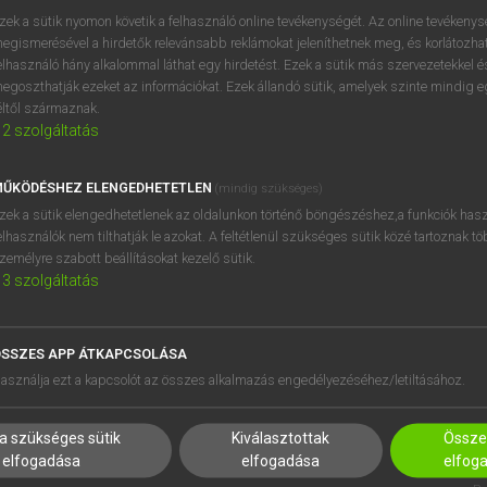
zek a sütik nyomon követik a felhasználó online tevékenységét. Az online tevékeny
egismerésével a hirdetők relevánsabb reklámokat jeleníthetnek meg, és korlátozhat
gy nyelv speciális földrajzi és társadalmi helyzetéből fakadó s
elhasználó hány alkalommal láthat egy hirdetést. Ezek a sütik más szervezetekkel és
 az amerikai és a brit angol eltérő elemeit, addig biztos, hogy kü
egoszthatják ezeket az információkat. Ezek állandó sütik, amelyek szinte mindig 
éltől származnak.
 beszélj úgy, mint egy igazi brit!
2
szolgáltatás
OL KIEJTÉSIG: 26 BETŰ ÉS 44 HAN
ŰKÖDÉSHEZ ELENGEDHETETLEN
(mindig szükséges)
zek a sütik elengedhetetlenek az oldalunkon történő böngészéshez,a funkciók hasz
ő egyszerűnek, viszont kiejtésének szabályszerűségeit mégis 
elhasználók nem tilthatják le azokat. A feltétlenül szükséges sütik közé tartoznak t
gy egy betűt egy módon ejtünk ki, illetve egy hangot is egy betű
zemélyre szabott beállításokat kezelő sütik.
3
szolgáltatás
 befolyásolja. A legalapvetőbb tudnivaló, amelyet minden kezd
űből, de mégis 44 hangból áll. Mit is jelent ez pontosan?
Az an
SSZES APP ÁTKAPCSOLÁSA
 nem fonémikus nyelvről beszélünk.
Gondolj csak az olyan leí
asználja ezt a kapcsolót az összes alkalmazás engedélyezéséhez/letiltásához.
a szükséges sütik
Kiválasztottak
Összes
T AZ ANGOL KIEJTÉS?
elfogadása
elfogadása
elfog