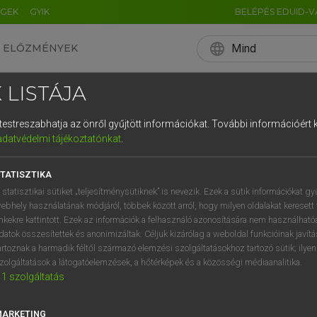
ÉGEK
GYIK
BELÉPÉS EDUID-V
language
Mind
ELŐZMÉNYEK
EN
HU
DE
CN
FR
ES
IT
NL
RU
 LISTÁJA
0
1
2
3
4
 AZ ANGOL KIEJTÉSED
és testreszabhatja az önről gyűjtött információkat.
További információért k
q
w
e
adatvédelmi tájékoztatónkat
.
MINT EGY BRIT!
a
s
d
f
TATISZTIKA
í
y
x
c
 statisztikai sütiket „teljesítménysütiknek” is nevezik. Ezek a sütik információkat gy
ebhely használatának módjáról, többek között arról, hogy milyen oldalakat keresett 
2019. 10. 24.
inkekre kattintott. Ezek az információk a felhasználó azonosítására nem használható
datok összesítettek és anonimizáltak. Céljuk kizárólag a weboldal funkcióinak javít
artoznak a harmadik féltől származó elemzési szolgáltatásokhoz tartozó sütik; ilye
zolgáltatások a látogatóelemzések, a hőtérképek és a közösségi médiaanalitika.
1
szolgáltatás
lémáid vannak? Nincs ebben semmi szégyellnivaló. A magyarok 
éd közben nem minden betű kiejtésére kerül sor. A nyelvi nehéz
MARKETING