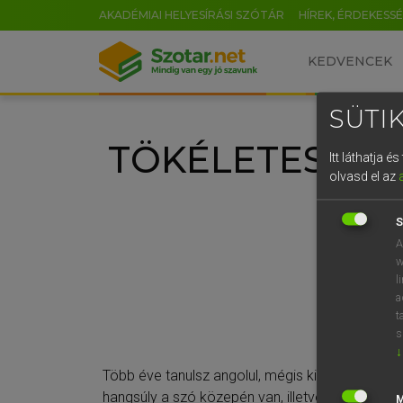
AKADÉMIAI HELYESÍRÁSI SZÓTÁR
HÍREK, ÉRDEKESS
KEDVENCEK
SÜTIK
TÖKÉLETESÍTSD
Itt láthatja 
olvasd el az
S
A
w
l
a
t
s
↓
Több éve tanulsz angolul, mégis kiejtési prob
hangsúly a szó közepén van, illetve hogy besz