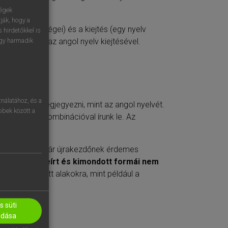
ségek
ják, hogy a
zabályszerűségei) és a kiejtés (egy nyelv
 hirdetőkkel is
szködni fogsz az angol nyelv kiejtésével.
egy harmadik
G
nálatához, és a
könnyebb megjegyezni, mint az angol nyelvét.
öbbek között a
vel vagy betűkombinációval írunk le. Az
őnek – vagy akár újrakezdőnek érdemes
gol szavak leírt és kimondott formái nem
rt és kimondott alakokra, mint például a
 süti
adása