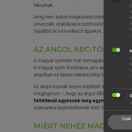
fakadnak.
E
m
Amíg nem tudod megkülönböztetni az akcentus (e
f
univerzális szabályai) közötti különbséget, vagy
m
f
Sajátítsd el a következő tippeket, technikákat, és
↓
AZ ANGOL ABC-TŐL AZ ANG
M
E
A magyar nyelvtan már önmagában sem tekinthet
f
A magyar nyelv fonémikus, ami annyit jelent, ho
s
angolban ez éppen ellenkezőleg történik.
↓
Az angol szavak helyes kiejtését számos dolog
megjegyezni –, hogy az angol ABC csupán 26 bet
Ö
feltétlenül egyeznek meg egymással, tehát
H
számunkra kiejthetetlennek tűnő ’th’ végződés.
Csak 
MIÉRT NEHÉZ MAGYARKÉN